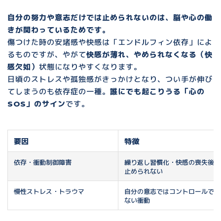
自分の努力や意志だけでは止められないのは、
脳や心の働
きが関わっているため
です。
傷つけた時の安堵感や快感は「エンドルフィン依存」によ
るものですが、やがて
快感が薄れ、やめられなくなる（快
感欠如）
状態になりやすくなります。
日頃のストレスや孤独感がきっかけとなり、
つい手が伸び
てしまう
のも依存症の一種。
誰にでも起こりうる「心の
SOS」のサイン
です。
要因
特徴
依存・衝動制御障害
繰り返し習慣化・快感の喪失後も
止められない
慢性ストレス・トラウマ
自分の意志ではコントロールでき
ない衝動