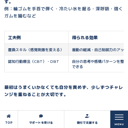
す。
例：
輪ゴムを手首で弾く・冷たい氷を握る・深呼吸・強く
ガムを噛む
など
工夫例
得られる効果
置換スキル（感覚刺激を変える）
衝動の軽減・自己制御力のアップ
認知行動療法（CBT）・DBT
自分の思考や感情パターンを整理
できる
最初はうまくいかなくても自分を責めず、少しずつチャレ
ンジを重ねることが大切です。
TOP
サポートを受ける
寄付で支援する
MENU