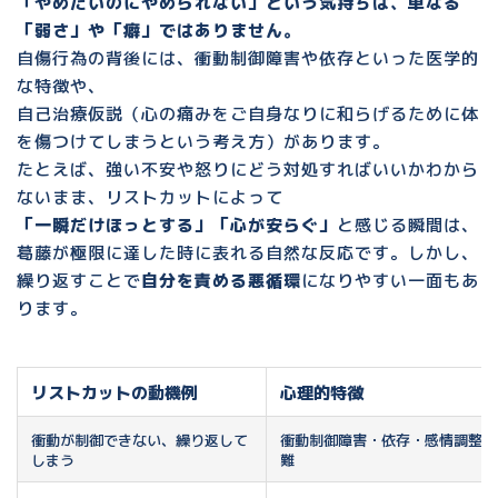
「やめたいのにやめられない」
という気持ちは、単なる
「弱さ」や「癖」ではありません。
自傷行為の背後には、
衝動制御障害や依存
といった医学的
な特徴や、
自己治療仮説
（心の痛みをご自身なりに和らげるために体
を傷つけてしまうという考え方）があります。
たとえば、強い不安や怒りにどう対処すればいいかわから
ないまま、リストカットによって
「一瞬だけほっとする」「心が安らぐ」
と感じる瞬間は、
葛藤が極限に達した時に表れる自然な反応です。しかし、
繰り返すことで
自分を責める悪循環
になりやすい一面もあ
ります。
リストカットの動機例
心理的特徴
衝動が制御できない、繰り返して
衝動制御障害・依存・感情調整困
しまう
難