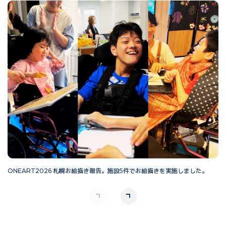
ONEART2026 札幌お絵描き報告。施設5件でお絵描きを実施しました。
O