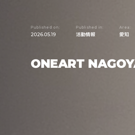
Published on:
Published in:
Area:
2026.05.19
活動情報
愛知
ONEART NAG