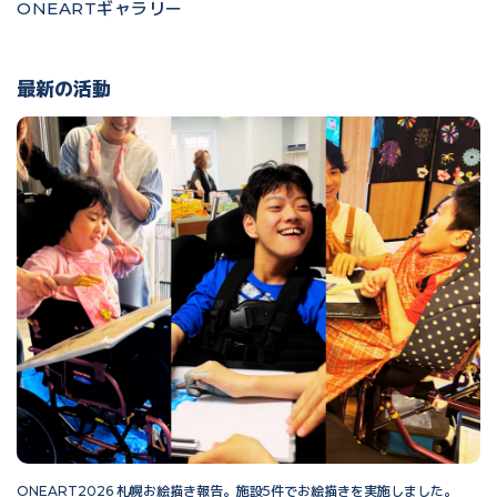
ONEARTギャラリー
最新の活動
ONEART2026 札幌お絵描き報告。施設5件でお絵描きを実施しました。
O