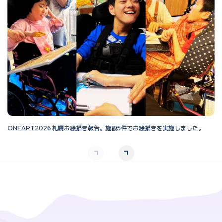
ONEART2026 札幌お絵描き報告。施設5件でお絵描きを実施しました。
O