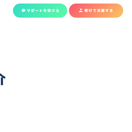
サポートを受ける
寄付で支援
する
介