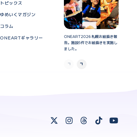
トピックス
ゆめいくマガジン
コラム
ONEART2026 札幌お絵描き報
ONEART 
ONEARTギャラリー
告。施設5件でお絵描きを実施し
来場ありが
ました。