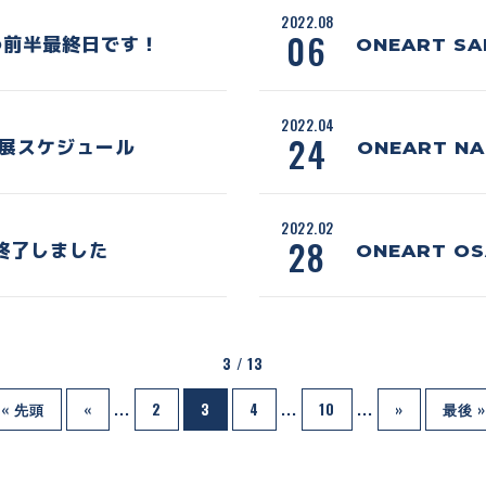
2022.08
06
RO前半最終日です！
ONEART S
2022.04
24
RO展スケジュール
ONEART N
2022.02
28
目終了しました
ONEART O
3 / 13
« 先頭
«
...
2
3
4
...
10
...
»
最後 »