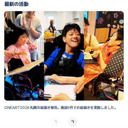
最新の活動
ONEART2026 札幌お絵描き報告。施設5件でお絵描きを実施しました。
O