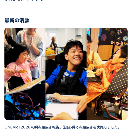
最新の活動
ONEART2026 札幌お絵描き報告。施設5件でお絵描きを実施しました。
O