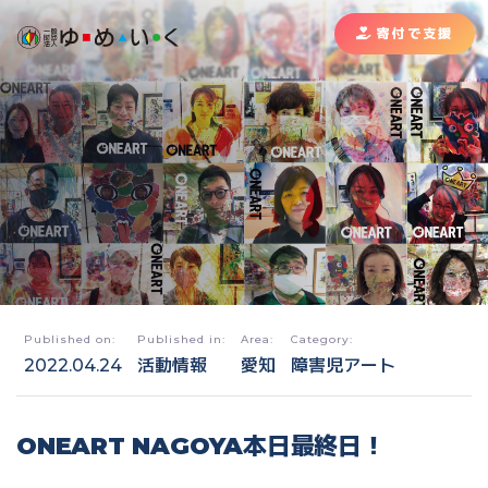
寄付で支援
Published on:
Published in:
Area:
Category:
2022.04.24
活動情報
愛知
障害児アート
ONEART NAGOYA本日最終日！