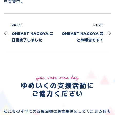
を支援中。
PREV
NEXT
Prev
Next
ONEART NAGOYA 二
ONEART NAGOYA ま
日目終了しました
とめ報告です！
you make one's day
ゆめいくの支援活動に
ご協力ください
私たちのすべての支援活動は資金提供をしてくださる
有志