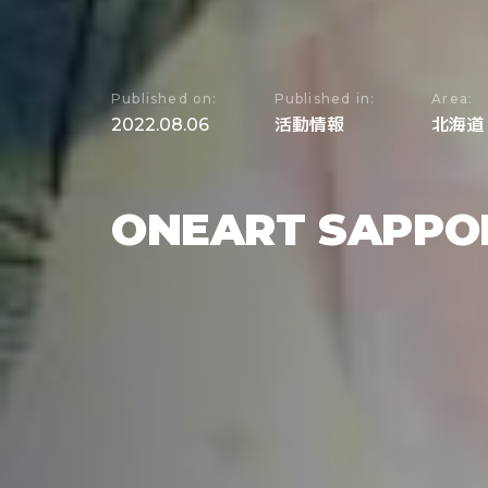
Published on:
Published in:
Area:
2022.08.06
活動情報
北海道
ONEART SAP