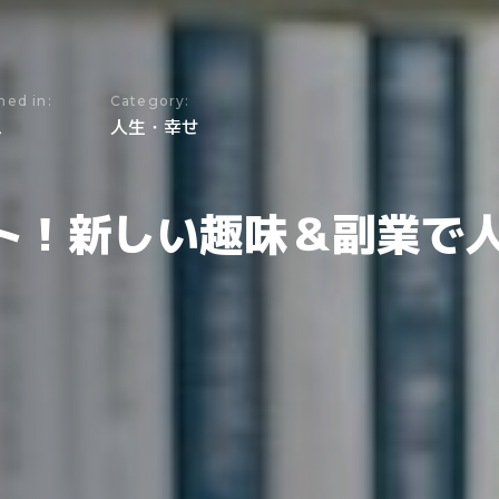
hed in:
Category:
ム
人生・幸せ
ート！新しい趣味＆副業で