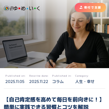
寄付で支援
Published on:
Rewrite date:
Published in:
Category:
2025.11.05
2025.11.22
コラム
人生・幸せ
【自己肯定感を高めて毎日を前向きに！】
簡単に実践できる習慣とコツを解説