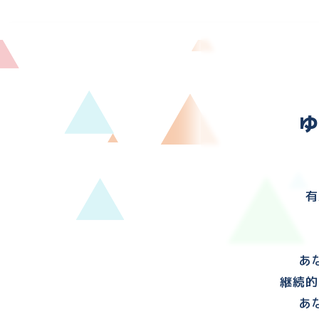
有
あ
継続的
あ