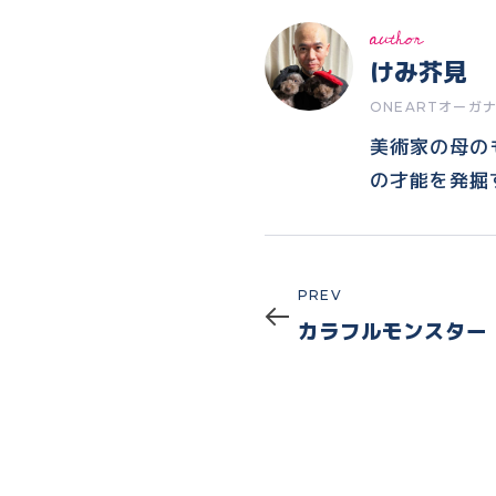
author
けみ芥見
ONEARTオーガ
美術家の母の
の才能を発掘
Prev
PREV
カラフルモンスター