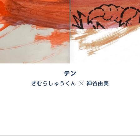
テン
きむらしゅうくん
神谷由美