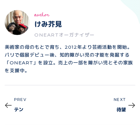
author
けみ芥見
ONEARTオーガナイザー
美術家の母のもとで育ち、2012年より芸術活動を開始。
パリで個展デビュー後、知的障がい児の才能を発掘する
「ONEART」を設立。売上の一部を障がい児とその家族
を支援中。
PREV
NEXT
Prev
Next
テン
待望