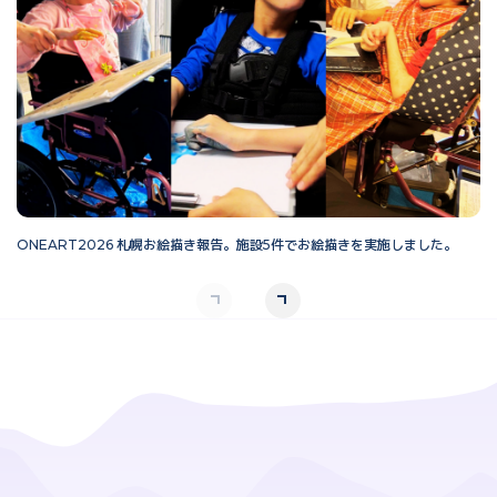
ONEART2026 札幌お絵描き報告。施設5件でお絵描きを実施しました。
O