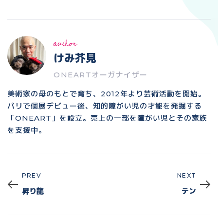
author
けみ芥見
ONEARTオーガナイザー
美術家の母のもとで育ち、2012年より芸術活動を開始。
パリで個展デビュー後、知的障がい児の才能を発掘する
「ONEART」を設立。売上の一部を障がい児とその家族
を支援中。
PREV
NEXT
Prev
Next
昇り龍
テン