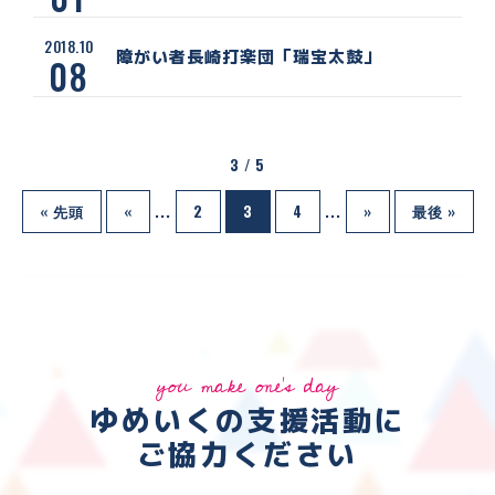
2018.10
障がい者長崎打楽団「瑞宝太鼓」
08
3 / 5
« 先頭
«
...
2
3
4
...
»
最後 »
you make one's day
ゆめいくの支援活動に
ご協力ください