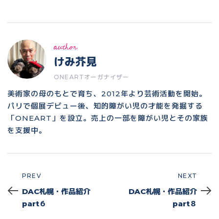
author
けみ芥見
ONEARTオーガナイザー
美術家の母のもとで育ち、2012年より芸術活動を開始。
パリで個展デビュー後、知的障がい児の才能を発掘する
「ONEART」を設立。売上の一部を障がい児とその家族
を支援中。
PREV
NEXT
Prev
Next
DAC札幌・作品紹介
DAC札幌・作品紹介
part６
part８