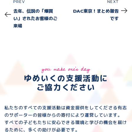
PREV
NEXT
Prev
Next
去年、伝説の「爆買
DAC東京！まとめ報告
い」されたお客様のご
です
来場
you make one's day
ゆめいくの支援活動に
ご協力ください
私たちのすべての支援活動は資金提供をしてくださる
有志
のサポーターの皆様からの寄付により運営しています。
すべての子どもたちに安心できる環境と
学びの機会を届け
るために、多くの助けが必要です。