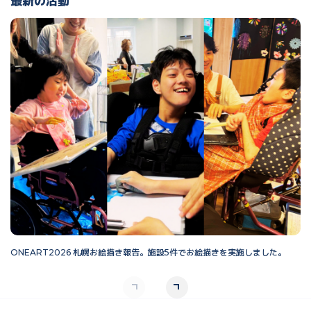
最新の活動
ONEART2026 札幌お絵描き報告。施設5件でお絵描きを実施しました。
O