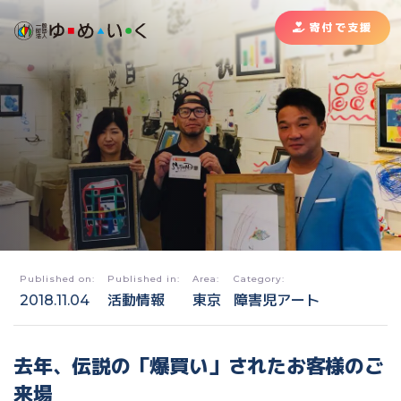
寄付で支援
Published on:
Published in:
Area:
Category:
2018.11.04
活動情報
東京
障害児アート
去年、伝説の「爆買い」されたお客様のご
来場