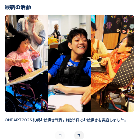
最新の活動
ONEART2026 札幌お絵描き報告。施設5件でお絵描きを実施しました。
O