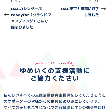
PREV
NEXT
Prev
Next
DACカレンダーが
DAC東京！無事に終了
readyfor（クラウドフ
しました
ァンディング）さんで
始まりました！
you make one's day
ゆめいくの支援活動に
ご協力ください
私たちのすべての支援活動は資金提供をしてくださる
有志
のサポーターの皆様からの寄付により運営しています。
すべての子どもたちに安心できる環境と
学びの機会を届け