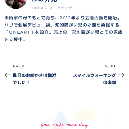
ONEARTオーガナイザー
美術家の母のもとで育ち、2012年より芸術活動を開始。
パリで個展デビュー後、知的障がい児の才能を発掘する
「ONEART」を設立。売上の一部を障がい児とその家族
を支援中。
PREV
NEXT
Prev
Next
昨日のお絵かきは横浜
スマイルウォーキング
でした！
倶楽部
you make one's day