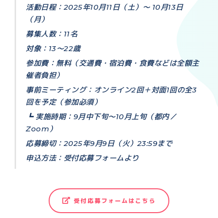
活動日程：2025年10月11日（土）〜 10月13日
（月）
募集人数：11名
対象：13〜22歳
参加費：無料（交通費・宿泊費・食費などは全額主
催者負担）
事前ミーティング：オンライン2回＋対面1回の全3
回を予定（参加必須）
┗ 実施時期：9月中下旬〜10月上旬（都内／
Zoom）
応募締切：2025年9月9日（火）23:59まで
申込方法：受付応募フォームより
受付応募フォームはこちら