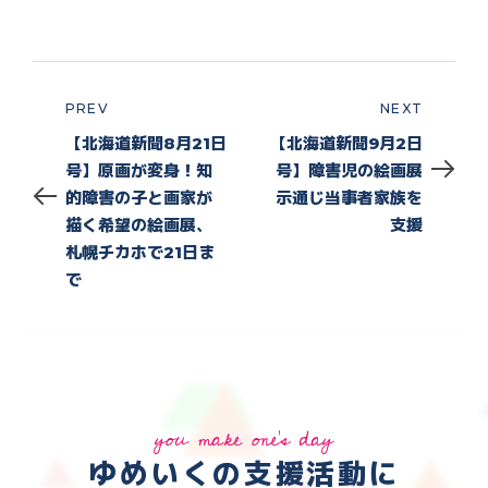
PREV
NEXT
Prev
Next
【北海道新聞8月21日
【北海道新聞9月2日
号】原画が変身！知
号】障害児の絵画展
的障害の子と画家が
示通じ当事者家族を
描く希望の絵画展、
支援
札幌チカホで21日ま
で
you make one's day
ゆめいくの支援活動に