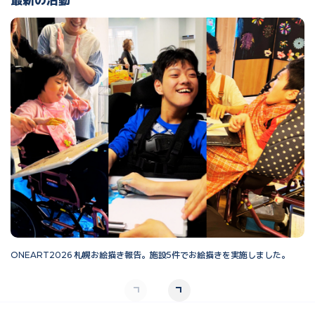
ONEART2026 札幌お絵描き報告。施設5件でお絵描きを実施しました。
O