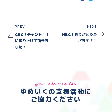
PREV
NEXT
Prev
Next
CBC「チャント！」
HBC！ありがとうご
に取り上げて頂きま
ざます！！
した！
you make one's day
ゆめいくの支援活動に
ご協力ください