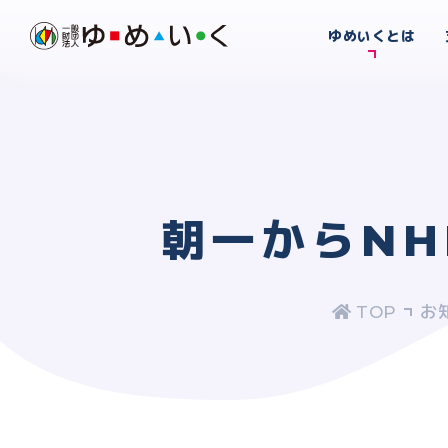
ゆめいくとは
朝一からN
お