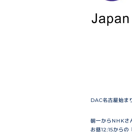
DAC名古屋始ま
朝一からNHKさ
お昼12:15か