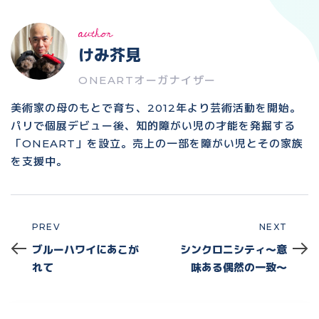
author
けみ芥見
ONEARTオーガナイザー
美術家の母のもとで育ち、2012年より芸術活動を開始。
パリで個展デビュー後、知的障がい児の才能を発掘する
「ONEART」を設立。売上の一部を障がい児とその家族
を支援中。
PREV
NEXT
Prev
Next
ブルーハワイにあこが
シンクロニシティ〜意
れて
味ある偶然の一致〜