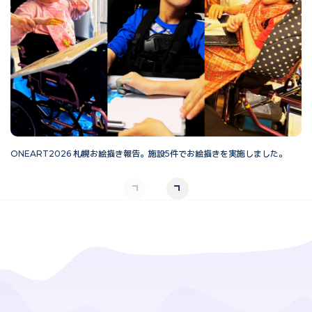
ONEART2026 札幌お絵描き報告。施設5件でお絵描きを実施しました。
O