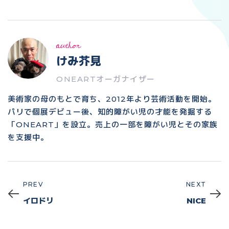
author
けみ芥見
ONEARTオーガナイザー
美術家の母のもとで育ち、2012年より芸術活動を開始。
パリで個展デビュー後、知的障がい児の才能を発掘する
「ONEART」を設立。売上の一部を障がい児とその家族
を支援中。
PREV
NEXT
Prev
Next
イロドリ
NICE