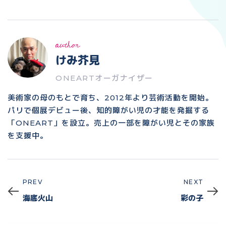
author
けみ芥見
ONEARTオーガナイザー
美術家の母のもとで育ち、2012年より芸術活動を開始。
パリで個展デビュー後、知的障がい児の才能を発掘する
「ONEART」を設立。売上の一部を障がい児とその家族
を支援中。
PREV
NEXT
Prev
Next
海底火山
彩の子