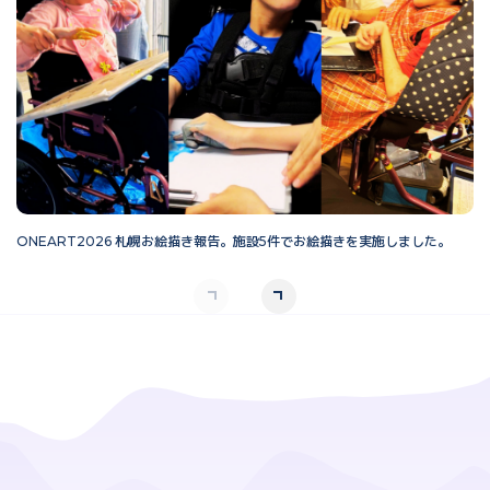
ONEART2026 札幌お絵描き報告。施設5件でお絵描きを実施しました。
O