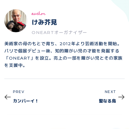
author
けみ芥見
ONEARTオーガナイザー
美術家の母のもとで育ち、2012年より芸術活動を開始。
パリで個展デビュー後、知的障がい児の才能を発掘する
「ONEART」を設立。売上の一部を障がい児とその家族
を支援中。
PREV
NEXT
Prev
Next
カンパーイ！
聖なる鳥