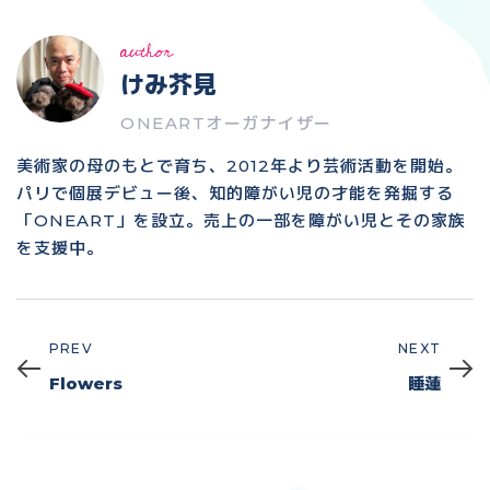
author
けみ芥見
ONEARTオーガナイザー
美術家の母のもとで育ち、2012年より芸術活動を開始。
パリで個展デビュー後、知的障がい児の才能を発掘する
「ONEART」を設立。売上の一部を障がい児とその家族
を支援中。
PREV
NEXT
Prev
Next
Flowers
睡蓮