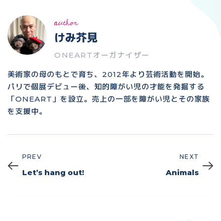
author
けみ芥見
ONEARTオーガナイザー
美術家の母のもとで育ち、2012年より芸術活動を開始。
パリで個展デビュー後、知的障がい児の才能を発掘する
「ONEART」を設立。売上の一部を障がい児とその家族
を支援中。
PREV
NEXT
Prev
Next
Let’s hang out!
Animals