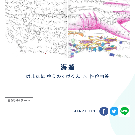
海 遊
はまたに ゆうのすけくん
神谷由美
障がい児アート
SHARE ON