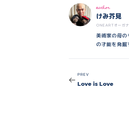
author
けみ芥見
ONEARTオーガ
美術家の母の
の才能を発掘
Prev
PREV
Love is Love