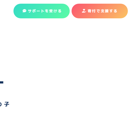
サポートを受ける
寄付で支援
する
ー
の 子