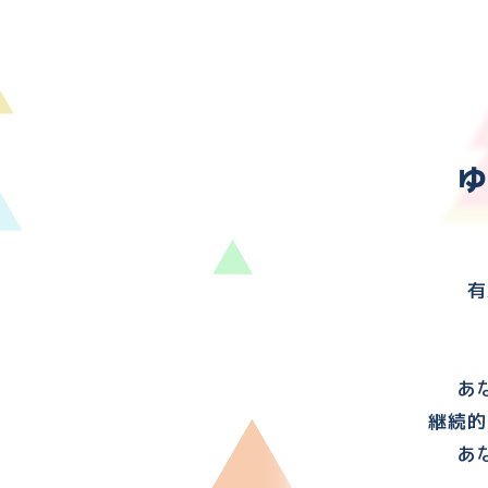
有
あ
継続的
あ