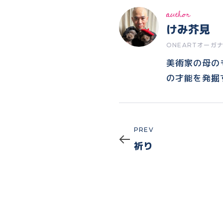
author
けみ芥見
ONEARTオーガ
美術家の母の
の才能を発掘
Prev
PREV
祈り