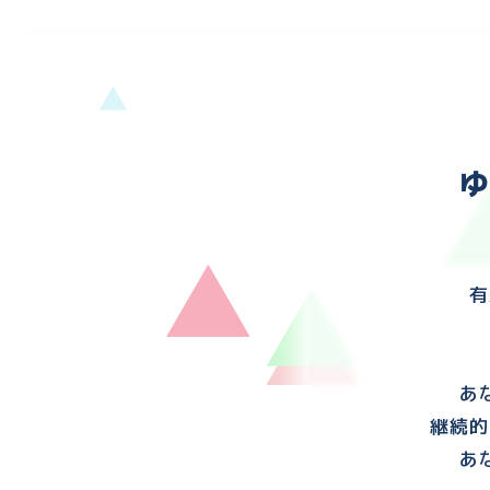
有
あ
継続的
あ