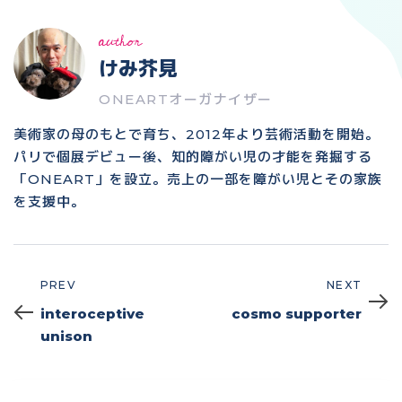
author
けみ芥見
ONEARTオーガナイザー
美術家の母のもとで育ち、2012年より芸術活動を開始。
パリで個展デビュー後、知的障がい児の才能を発掘する
「ONEART」を設立。売上の一部を障がい児とその家族
を支援中。
PREV
NEXT
Prev
Next
interoceptive
cosmo supporter
unison