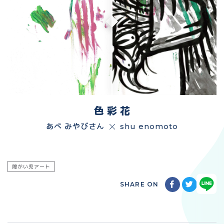
色 彩 花
あべ みやびさん
shu enomoto
障がい児アート
SHARE ON