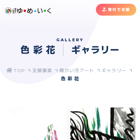
寄付で支援
GALLERY
色 彩 花
ギャラリー
支援事業
障がい児アート
ギャラリー
色 彩 花