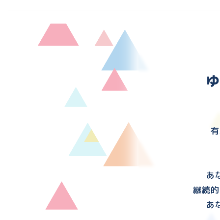
有
あ
継続的
あ