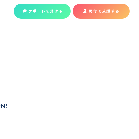
サポートを受ける
寄付で支援
する
N!