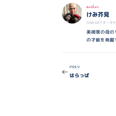
author
けみ芥見
ONEARTオーガ
美術家の母の
の才能を発掘
Prev
PREV
はらっぱ