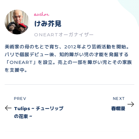
author
けみ芥見
ONEARTオーガナイザー
美術家の母のもとで育ち、2012年より芸術活動を開始。
パリで個展デビュー後、知的障がい児の才能を発掘する
「ONEART」を設立。売上の一部を障がい児とその家族
を支援中。
PREV
NEXT
Prev
Next
Tulips ~ チューリップ
春爛漫
の花束 ~