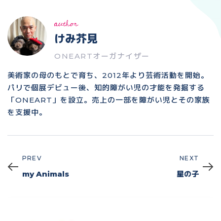
author
けみ芥見
ONEARTオーガナイザー
美術家の母のもとで育ち、2012年より芸術活動を開始。
パリで個展デビュー後、知的障がい児の才能を発掘する
「ONEART」を設立。売上の一部を障がい児とその家族
を支援中。
PREV
NEXT
Prev
Next
my Animals
星の子