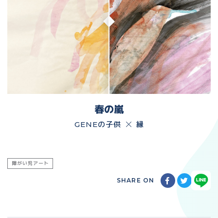
春の嵐
GENEの子供
縁
障がい児アート
SHARE ON