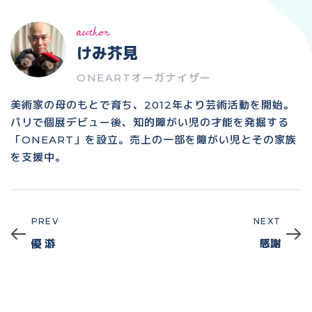
author
けみ芥見
ONEARTオーガナイザー
美術家の母のもとで育ち、2012年より芸術活動を開始。
パリで個展デビュー後、知的障がい児の才能を発掘する
「ONEART」を設立。売上の一部を障がい児とその家族
を支援中。
PREV
NEXT
Prev
Next
優 游
感謝