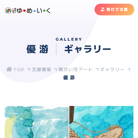
寄付で支援
GALLERY
優 游
ギャラリー
支援事業
障がい児アート
ギャラリー
優 游