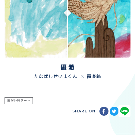
優 游
たなばしせいまくん
霞楽箱
障がい児アート
SHARE ON