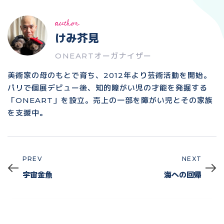
author
けみ芥見
ONEARTオーガナイザー
美術家の母のもとで育ち、2012年より芸術活動を開始。
パリで個展デビュー後、知的障がい児の才能を発掘する
「ONEART」を設立。売上の一部を障がい児とその家族
を支援中。
PREV
NEXT
Prev
Next
宇宙金魚
海への回帰