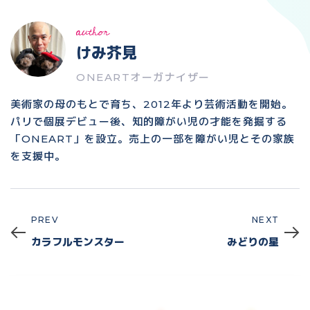
author
けみ芥見
ONEARTオーガナイザー
美術家の母のもとで育ち、2012年より芸術活動を開始。
パリで個展デビュー後、知的障がい児の才能を発掘する
「ONEART」を設立。売上の一部を障がい児とその家族
を支援中。
PREV
NEXT
Prev
Next
カラフルモンスター
みどりの星