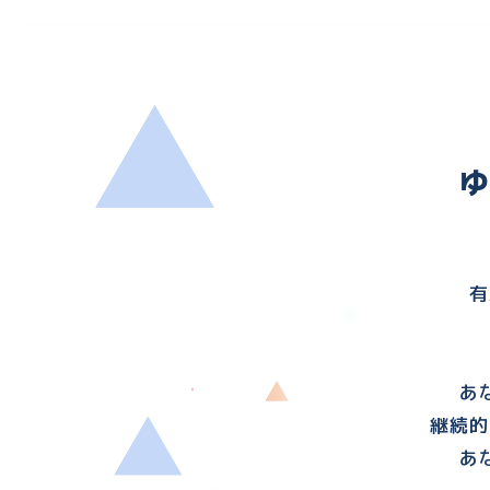
有
あ
継続的
あ