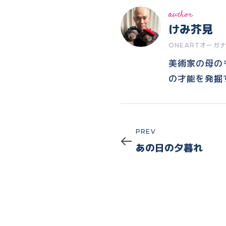
author
けみ芥見
ONEARTオーガ
美術家の母の
の才能を発掘
Prev
PREV
あの日の夕暮れ