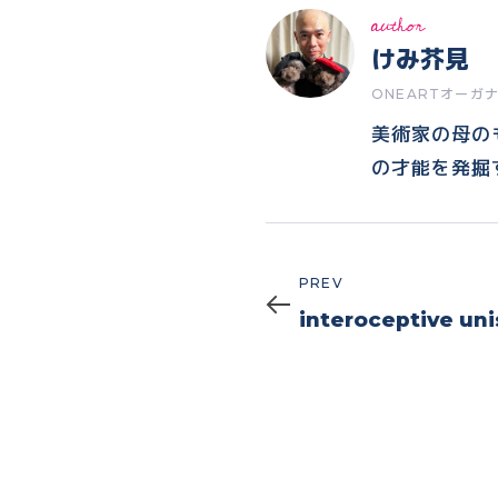
author
けみ芥見
ONEARTオーガ
美術家の母の
の才能を発掘
Prev
PREV
interoceptive uni