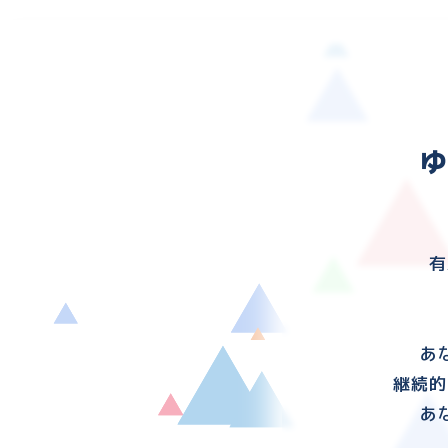
有
あ
継続的
あ