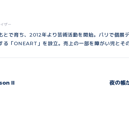
ナイザー
もとで育ち、2012年より芸術活動を開始。パリで個展
する「ONEART」を設立。売上の一部を障がい児とそ
Next
son II
夜の帳