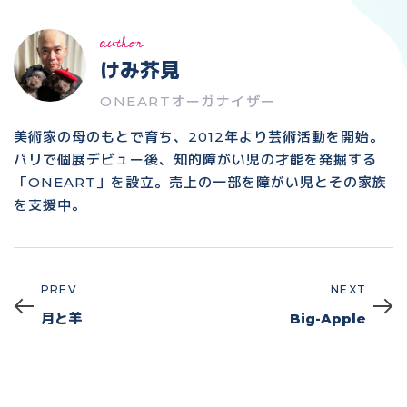
author
けみ芥見
ONEARTオーガナイザー
美術家の母のもとで育ち、2012年より芸術活動を開始。
パリで個展デビュー後、知的障がい児の才能を発掘する
「ONEART」を設立。売上の一部を障がい児とその家族
を支援中。
PREV
NEXT
Prev
Next
月と羊
Big-Apple