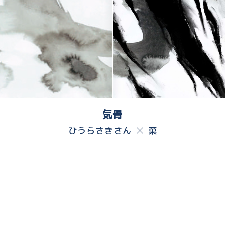
気骨
ひうらさきさん
菓