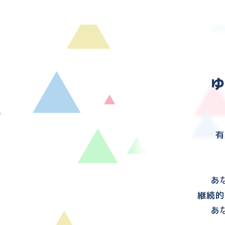
有
あ
継続的
あ