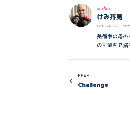
author
けみ芥見
ONEARTオーガ
美術家の母の
の才能を発掘
Prev
PREV
Challenge