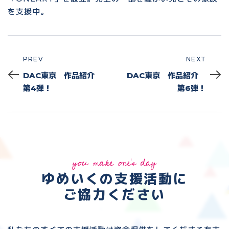
を支援中。
PREV
NEXT
Prev
Next
DAC東京 作品紹介
DAC東京 作品紹介
第4弾！
第6弾！
you make one's day
ゆめいくの支援活動に
ご協力ください