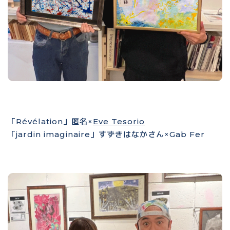
「Révélation」匿名×
Eve Tesorio
「jardin imaginaire」すずきはなかさん×Gab Fer