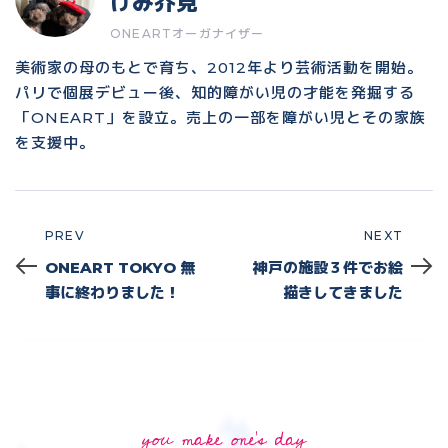
けみ芥見
ONEARTオーガナイザー
美術家の母のもとで育ち、2012年より芸術活動を開始。
パリで個展デビュー後、知的障がい児の才能を発掘する
「ONEART」を設立。売上の一部を障がい児とその家族
を支援中。
PREV
NEXT
Prev
Next
ONEART TOKYO 無
神戸の施設３件でお絵
事に終わりました！
描きしてきました
you make one's day