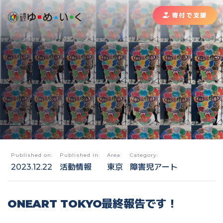
寄付で支援
Published on:
Published in:
Area:
Category:
2023.12.22
活動情報
東京
障害児アート
ONEART TOKYO最終報告です！