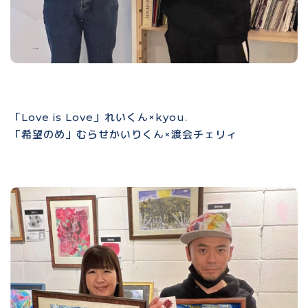
「Love is Love」れいくん×kyou.
「希望のめ」むらせかいりくん×渡会チェリィ