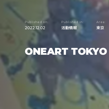
Published on:
Published in:
Area:
2022.12.02
活動情報
東京
ONEART TOKY