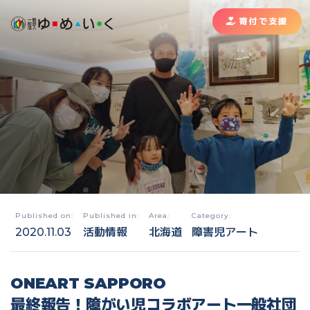
寄付で支援
Published on:
Published in:
Area:
Category:
2020.11.03
活動情報
北海道
障害児アート
ONEART SAPPORO
最終報告！障がい児コラボアート一般社団