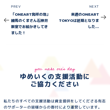
PREV
NEXT
Prev
Next
「ONEART発祥の地」
来週のONEART
練馬のくまさん石神井
TOKYOは延期となりま
教室でお絵かきしてき
した…
ました！
you make one's day
ゆめいくの支援活動に
ご協力ください
私たちのすべての支援活動は資金提供をしてくださる
有志
のサポーターの皆様からの寄付により運営しています。