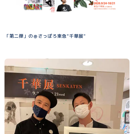
「第二弾」の＠さっぽろ東急”千華展”