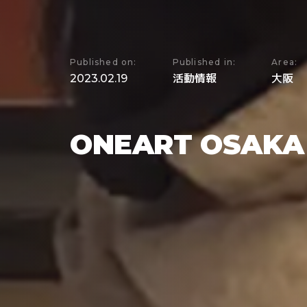
Published on:
Published in:
Area:
2023.02.19
活動情報
大阪
ONEART OSAK