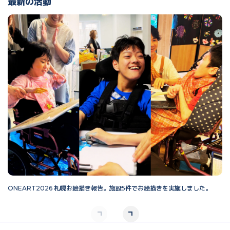
最新の活動
ONEART2026 札幌お絵描き報告。施設5件でお絵描きを実施しました。
O