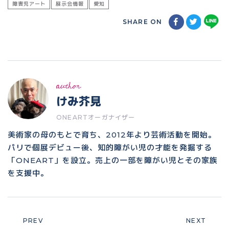
障害児アート
展示会情報
愛知
SHARE ON
author
けみ芥見
ONEARTオーガナイザー
美術家の母のもとで育ち、2012年より芸術活動を開始。
パリで個展デビュー後、知的障がい児の才能を発掘する
「ONEART」を設立。売上の一部を障がい児とその家族
を支援中。
PREV
NEXT
Prev
Next