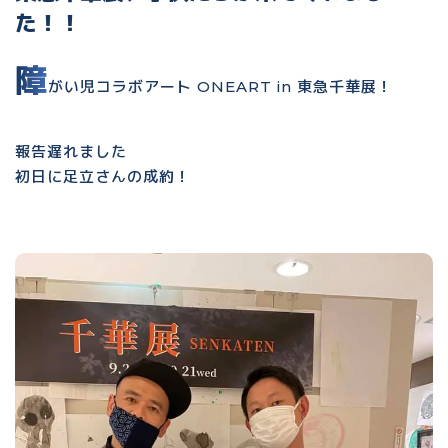
た！！
障
がい児コラボアート ONEART in 東急千華展！
報告遅れました
初日に足立さんの成約！