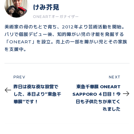
けみ芥見
ONEARTオーガナイザー
美術家の母のもとで育ち、2012年より芸術活動を開始。
パリで個展デビュー後、知的障がい児の才能を発掘する
「ONEART」を設立。売上の一部を障がい児とその家族
を支援中。
PREV
NEXT
Prev
Next
昨日は夜な夜な設営で
東急千華展 ONEART
した、本日より”東急千
SAPPORO ４日目！今
華展”です！
日も子供たちが来てく
れました