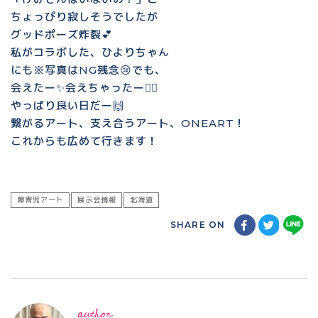
ちょっぴり寂しそうでしたが
グッドポーズ炸裂💕
私がコラボした、ひよりちゃん
にも※写真はNG残念😢でも、
会えたー✨会えちゃったー💁‍♀️
やっぱり良い日だー🙌
繋がるアート、支え合うアート、ONEART！
これからも広めて行きます！
障害児アート
展示会情報
北海道
SHARE ON
author