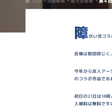
活動情報
展示会情報
第４回
障
がい児コラ
会場は前回同じく、日本
今年から友人アー
のコラボ作品でお
初日の21日は1
入場料は無料です